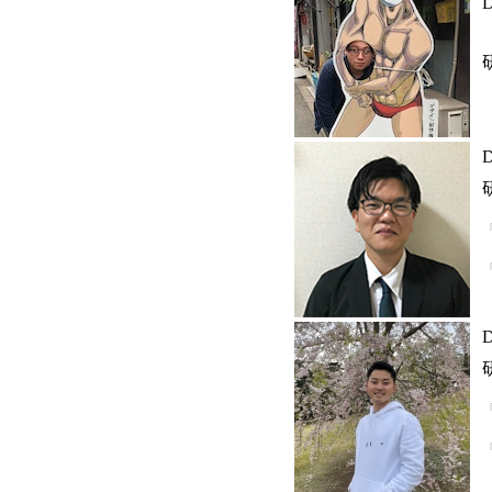
D
D
D