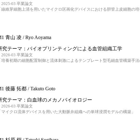
2025-03 卒業論文
「線維芽細胞上清を用いたマイクロ区画化デバイスにおける胆管上皮細胞の培
1 青山 凌 / Ryo Aoyama
研究テーマ：バイオプリンティングによる血管組織工学
2026-03 卒業論文
「培養初期の細胞配置制御と流体刺激によるテンプレート型毛細血管構築手法
1 後藤 拓都 / Takuto Goto
研究テーマ：白血球のメカノバイオロジー
2026-03 卒業論文
「マイクロ流体デバイスを用いた大動脈弁組織への単球浸潤モデルの構築」
1 杉原 樹 / Tatsuki Sugihara