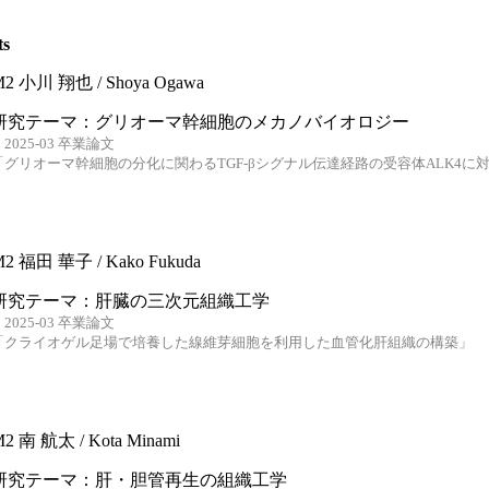
ts
2 小川 翔也 / Shoya Ogawa
研究テーマ：グリオーマ幹細胞のメカノバイオロジー
2025-03 卒業論文
「グリオーマ幹細胞の分化に関わるTGF-βシグナル伝達経路の受容体ALK4に
2 福田 華子 / Kako Fukuda
研究テーマ：肝臓の三次元組織工学
2025-03 卒業論文
「クライオゲル足場で培養した線維芽細胞を利用した血管化肝組織の構築」
2 南 航太 / Kota Minami
研究テーマ：肝・胆管再生の組織工学