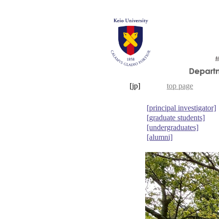
[jp]
top page
[principal investigator]
[graduate students]
[undergraduates]
[alumni]