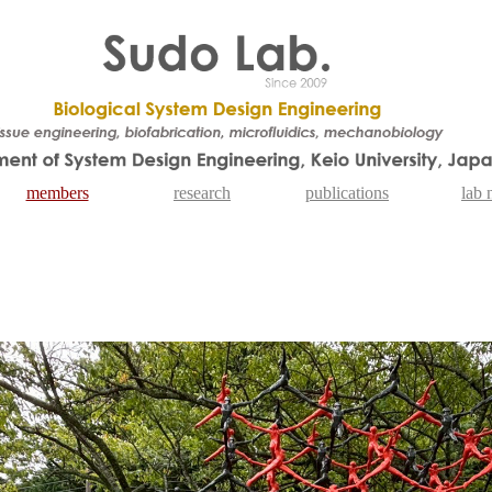
members
research
publications
lab 