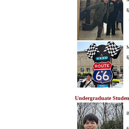
M
Undergraduate Studen
B