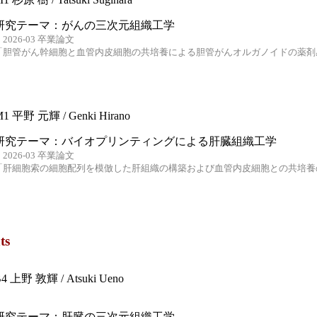
研究テーマ：がんの三次元組織工学
2026-03 卒業論文
「胆管がん幹細胞と血管内皮細胞の共培養による胆管がんオルガノイドの薬剤
1 平野 元輝 / Genki Hirano
研究テーマ：バイオプリンティングによる肝臓組織工学
2026-03 卒業論文
「肝細胞索の細胞配列を模倣した肝組織の構築および血管内皮細胞との共培養
ts
4 上野 敦輝 / Atsuki Ueno
研究テーマ：肝臓の三次元組織工学