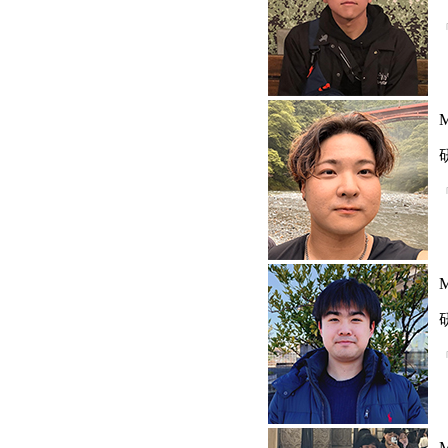
M
M
M