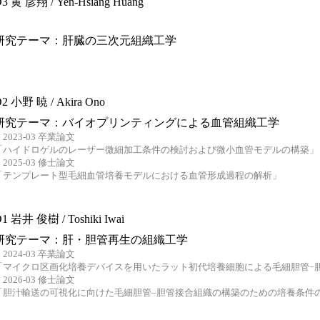
3 黄 彦翔 / Yen-Hsiang Huang
研究テーマ：肝臓の三次元組織工学
2 小野 暁 / Akira Ono
研究テーマ：バイオプリンティングによる血管組織工学
2023-03 卒業論文
「ハイドロゲルのレーザー微細加工条件の検討および微小血管モデルの構築」
2025-03 修士論文
「テンプレート型毛細血管培養モデルにおける血管形成過程の解析」
1 岩井 俊樹 / Toshiki Iwai
研究テーマ：肝・胆管再生の組織工学
2024-03 卒業論文
「マイクロ区画化培養デバイスを用いたラット初代培養細胞による毛細胆管−
2026-03 修士論文
「胆汁輸送の可視化に向けた毛細胆管–胆管接合組織の構築のための培養条件