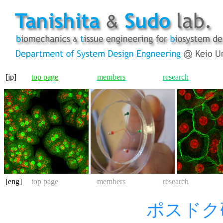
[jp]
top page
members
research
[eng]
top page
members
research
ポスドク